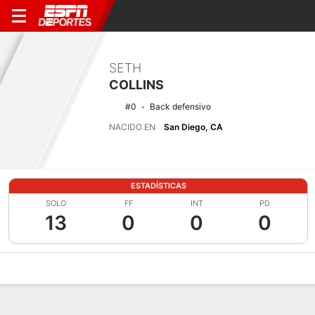
SETH
COLLINS
#0
Back defensivo
NACIDO EN
San Diego, CA
ESTADÍSTICAS
SOLO
FF
INT
PD
13
0
0
0
Perfil de Jugador
Noticias
Estadísticas
Bio
Splits
Resumen