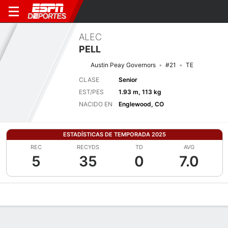
ALEC
PELL
Austin Peay Governors
#21
TE
CLASE
Senior
EST/PES
1.93 m, 113 kg
NACIDO EN
Englewood, CO
ESTADÍSTICAS DE TEMPORADA 2025
REC
RECYDS
TD
AVG
5
35
0
7.0
Perfil de Jugador
Noticias
Estadísticas
Bio
Splits
Resumen