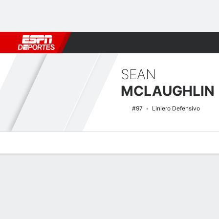
Fútbol
MLB
F. Americano
Básquetbol
WNBA
F1
Boxe
SEAN
MCLAUGHLIN
#97
Liniero Defensivo
Perfil de Jugador
Noticias
Estadísticas
Bio
Splits
Resumen