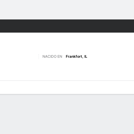
o
NCAAF
Más Deportes
NACIDO EN
Frankfort, IL
 de Juegos