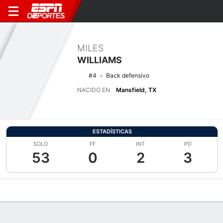
MILES
WILLIAMS
#4
Back defensivo
NACIDO EN
Mansfield, TX
ESTADÍSTICAS
SOLO
FF
INT
PD
53
0
2
3
Perfil de Jugador
Noticias
Estadísticas
Bio
Splits
Resumen