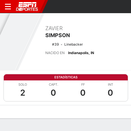
ZAVIER
SIMPSON
#39
Linebacker
NACIDO EN
Indianapolis, IN
ESTADÍSTICAS
SOLO
CAPT.
FF
INT
2
0
0
0
Perfil de Jugador
Noticias
Estadísticas
Bio
Splits
Resumen