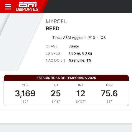
MARCEL
REED
Texas A&M Aggies
#10
QB
CLASE
Junior
EST/PES
1.85 m, 83 kg
NACIDO EN
Nashville, TN
ESTADÍSTICAS DE TEMPORADA 2025
YDS
TD
INT
QBR
3,169
25
12
75.6
25º
E-19º
E-121º
22º
Perfil de Jugador
Noticias
Estadísticas
Bio
Splits
Resumen