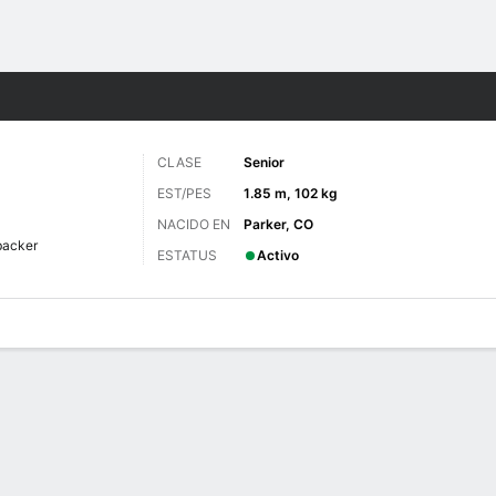
o
NCAAF
Más Deportes
CLASE
Senior
EST/PES
1.85 m, 102 kg
NACIDO EN
Parker, CO
backer
ESTATUS
Activo
 de Juegos