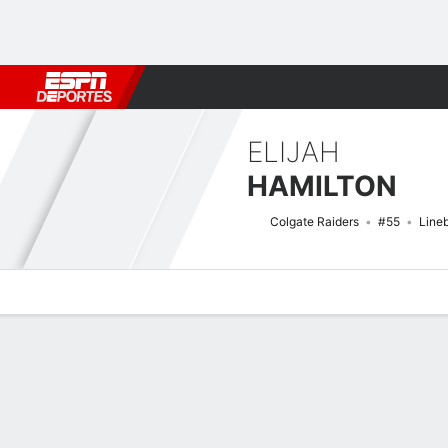
Fútbol
MLB
F. Americano
Básquetbol
WNBA
F1
Boxe
ELIJAH
HAMILTON
Colgate Raiders
#55
Line
Perfil de Jugador
Noticias
Estadísticas
Bio
Splits
Resumen