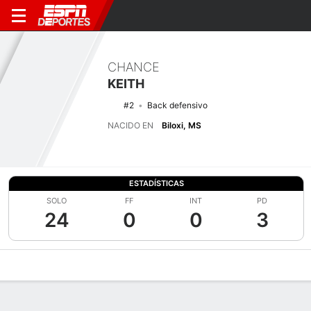
CHANCE
KEITH
#2
Back defensivo
NACIDO EN
Biloxi, MS
ESTADÍSTICAS
SOLO
FF
INT
PD
24
0
0
3
Perfil de Jugador
Noticias
Estadísticas
Bio
Splits
Resumen