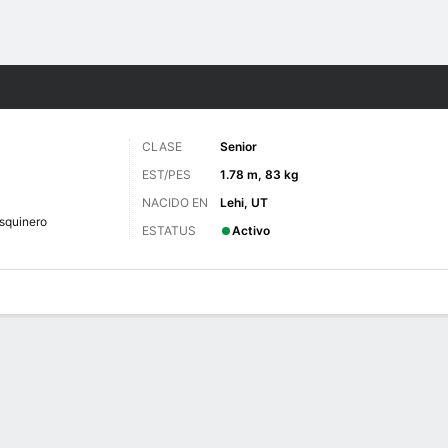
o
NCAAF
Más Deportes
CLASE
Senior
EST/PES
1.78 m, 83 kg
NACIDO EN
Lehi, UT
squinero
ESTATUS
Activo
 de Juegos