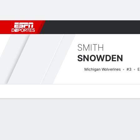
Fútbol
MLB
F. Americano
Básquetbol
WNBA
F1
Boxe
SMITH
SNOWDEN
Michigan Wolverines
#3
E
Perfil de Jugador
Noticias
Estadísticas
Bio
Splits
Resumen