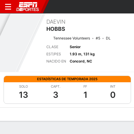
DAEVIN
HOBBS
Tennessee Volunteers
#5
DL
CLASE
Senior
EST/PES
1.93 m, 131 kg
NACIDO EN
Concord, NC
ESTADÍSTICAS DE TEMPORADA 2025
SOLO
CAPT.
FF
INT
13
3
1
0
Perfil de Jugador
Noticias
Estadísticas
Bio
Splits
Resumen