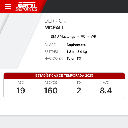
DERRICK
MCFALL
SMU Mustangs
#0
WR
CLASE
Sophomore
EST/PES
1.8 m, 84 kg
NACIDO EN
Tyler, TX
ESTADÍSTICAS DE TEMPORADA 2025
REC
RECYDS
TD
AVG
19
160
2
8.4
Perfil de Jugador
Noticias
Estadísticas
Bio
Splits
Resumen