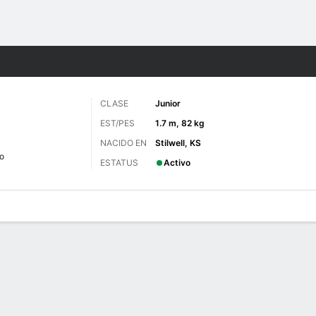
o
NCAAF
Más Deportes
CLASE
Junior
EST/PES
1.7 m, 82 kg
NACIDO EN
Stilwell, KS
o
ESTATUS
Activo
 de Juegos