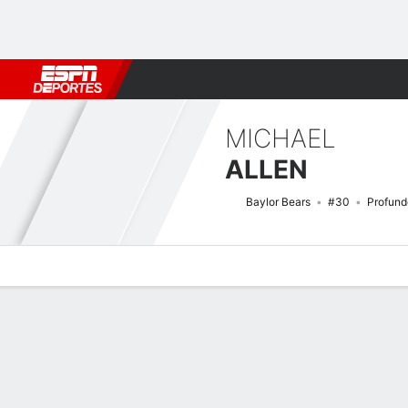
Fútbol
MLB
F. Americano
Básquetbol
WNBA
F1
Boxe
MICHAEL
ALLEN
Baylor Bears
#30
Profund
Perfil de Jugador
Noticias
Estadísticas
Bio
Splits
Resumen