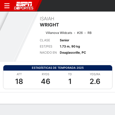
ISAIAH
WRIGHT
Villanova Wildcats
#26
RB
CLASE
Senior
EST/PES
1.73 m, 90 kg
NACIDO EN
Douglassville, PC
ESTADÍSTICAS DE TEMPORADA 2025
ATT
RYDS
TD
YDS/RA
18
46
1
2.6
Perfil de Jugador
Noticias
Estadísticas
Bio
Splits
Resumen