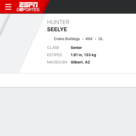
HUNTER
SEELYE
Drake Bulldogs
#64
OL
CLASE
Senior
EST/PES
1.91 m, 133 kg
NACIDO EN
Gilbert, AZ
Perfil de Jugador
Noticias
Bio
Próximo juego
DRKE
MONT
5/9
0-0
0-0