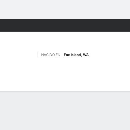
o
NCAAF
Más Deportes
NACIDO EN
Fox Island, WA
 de Juegos