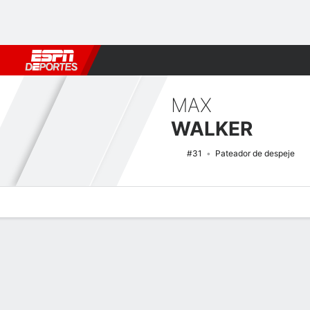
Fútbol
MLB
F. Americano
Básquetbol
WNBA
F1
Boxe
MAX
WALKER
#31
Pateador de despeje
Perfil de Jugador
Noticias
Estadísticas
Bio
Splits
Resumen