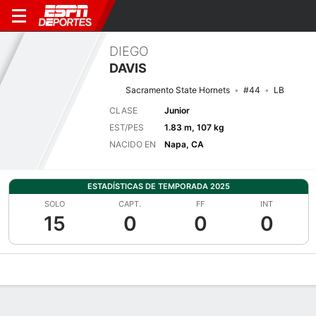
DIEGO
DAVIS
Sacramento State Hornets
#44
LB
CLASE
Junior
EST/PES
1.83 m, 107 kg
NACIDO EN
Napa, CA
ESTADÍSTICAS DE TEMPORADA 2025
SOLO
CAPT.
FF
INT
15
0
0
0
Perfil de Jugador
Noticias
Estadísticas
Bio
Splits
Resumen