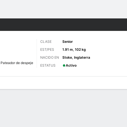
o
NCAAF
Más Deportes
CLASE
Senior
EST/PES
1.91 m, 102 kg
NACIDO EN
Stoke, Inglaterra
Pateador de despeje
ESTATUS
Activo
 de Juegos