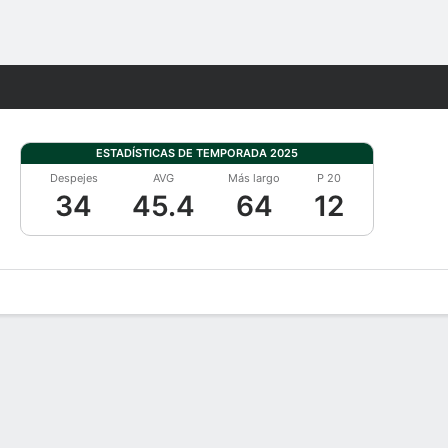
Watch
Juegos
ESTADÍSTICAS DE TEMPORADA 2025
Despejes
AVG
Más largo
P 20
34
45.4
64
12