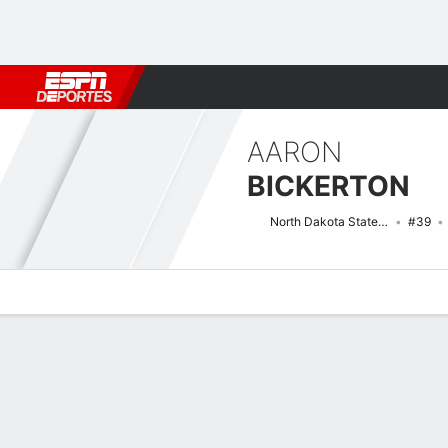
Fútbol
MLB
F. Americano
Básquetbol
WNBA
F1
Boxe
AARON
BICKERTON
North Dakota State Bison
#39
Perfil de Jugador
Noticias
Estadísticas
Bio
Splits
Resumen