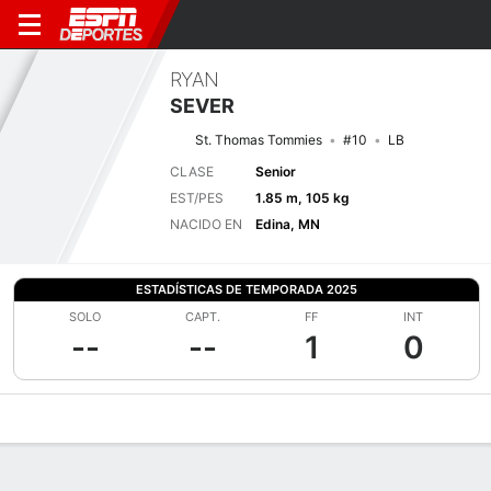
RYAN
SEVER
St. Thomas Tommies
#10
LB
CLASE
Senior
EST/PES
1.85 m, 105 kg
NACIDO EN
Edina, MN
ESTADÍSTICAS DE TEMPORADA 2025
SOLO
CAPT.
FF
INT
--
--
1
0
Perfil de Jugador
Noticias
Estadísticas
Bio
Splits
Resumen