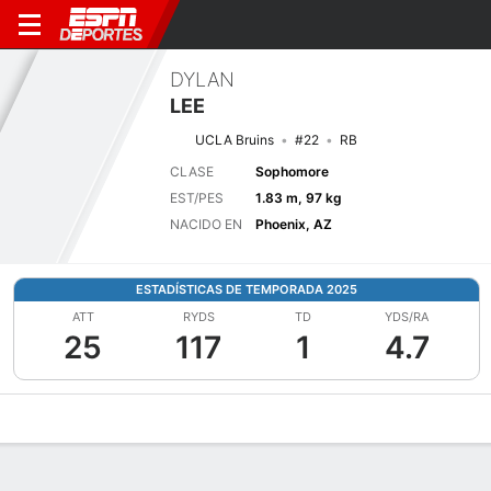
DYLAN
LEE
UCLA Bruins
#22
RB
CLASE
Sophomore
EST/PES
1.83 m, 97 kg
NACIDO EN
Phoenix, AZ
ESTADÍSTICAS DE TEMPORADA 2025
ATT
RYDS
TD
YDS/RA
25
117
1
4.7
Perfil de Jugador
Noticias
Estadísticas
Bio
Splits
Resumen