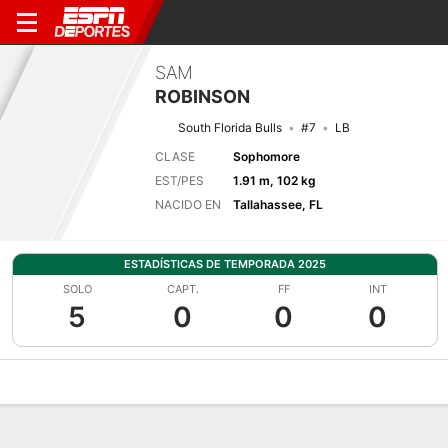
SAM
ROBINSON
South Florida Bulls
#7
LB
CLASE
Sophomore
EST/PES
1.91 m, 102 kg
NACIDO EN
Tallahassee, FL
ESTADÍSTICAS DE TEMPORADA 2025
SOLO
CAPT.
FF
INT
5
0
0
0
Perfil de Jugador
Noticias
Estadísticas
Bio
Splits
Resumen