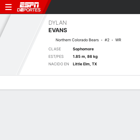
DYLAN
EVANS
Northern Colorado Bears
#2
WR
CLASE
Sophomore
EST/PES
1.85 m, 86 kg
NACIDO EN
Little Elm, TX
Perfil de Jugador
Noticias
Estadísticas
Bio
Splits
Resumen
Próximo juego
Splits completos
SDAK
UNCO
5/9
0-0
0-0