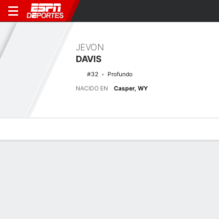
JEVON
DAVIS
#32
Profundo
NACIDO EN
Casper, WY
Perfil de Jugador
Noticias
Estadísticas
Bio
Splits
Resumen
Últimas noticias
Ver Todo