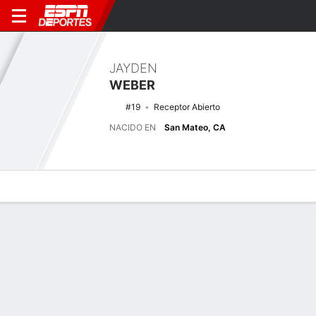
JAYDEN
WEBER
#19
Receptor Abierto
NACIDO EN
San Mateo, CA
Perfil de Jugador
Noticias
Estadísticas
Bio
Splits
Resumen
Últimas noticias
Ver Todo