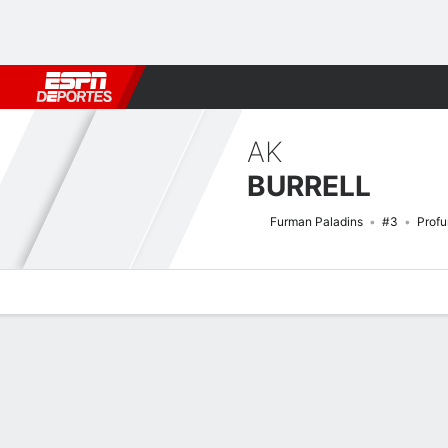
Fútbol
MLB
F. Americano
Básquetbol
WNBA
F1
Boxe
AK
BURRELL
Furman Paladins
#3
Prof
Perfil de Jugador
Noticias
Estadísticas
Bio
Splits
Resumen