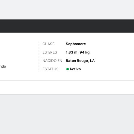
o
NCAAF
Más Deportes
CLASE
Sophomore
EST/PES
1.83 m, 94 kg
NACIDO EN
Baton Rouge, LA
undo
ESTATUS
Activo
 de Juegos