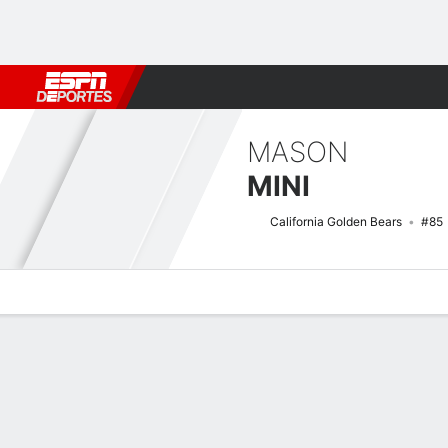
Fútbol
MLB
F. Americano
Básquetbol
WNBA
F1
Boxe
MASON
MINI
California Golden Bears
#85
Perfil de Jugador
Noticias
Estadísticas
Bio
Splits
Resumen