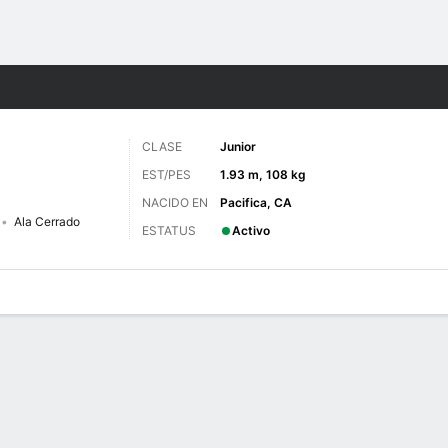
o
NCAAF
Más Deportes
CLASE
Junior
EST/PES
1.93 m, 108 kg
NACIDO EN
Pacifica, CA
Ala Cerrado
ESTATUS
Activo
 de Juegos