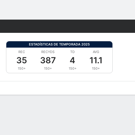
Watch
Juegos
ESTADÍSTICAS DE TEMPORADA 2025
REC
RECYDS
TD
AVG
35
387
4
11.1
150+
150+
150+
150+