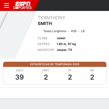
TY'ANTHONY
SMITH
Texas Longhorns
#26
LB
CLASE
Junior
EST/PES
1.85 m, 97 kg
NACIDO EN
Jasper, TX
ESTADÍSTICAS DE TEMPORADA 2025
SOLO
CAPT.
FF
INT
39
2
2
2
Perfil de Jugador
Noticias
Estadísticas
Bio
Splits
Resumen