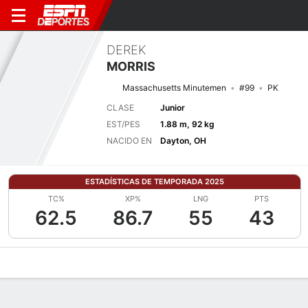
DEREK
MORRIS
Massachusetts Minutemen
#99
PK
CLASE
Junior
EST/PES
1.88 m, 92 kg
NACIDO EN
Dayton, OH
ESTADÍSTICAS DE TEMPORADA 2025
TC%
XP%
LNG
PTS
62.5
86.7
55
43
Perfil de Jugador
Noticias
Estadísticas
Bio
Splits
Resumen