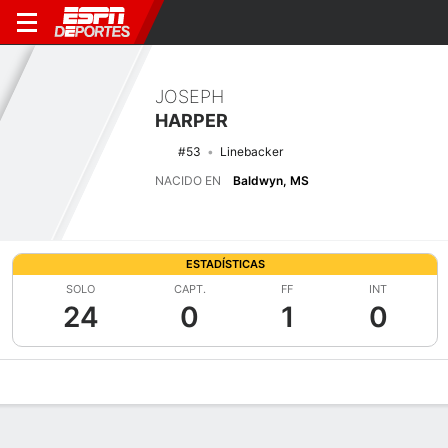
JOSEPH
HARPER
#53
Linebacker
NACIDO EN
Baldwyn, MS
ESTADÍSTICAS
SOLO
CAPT.
FF
INT
24
0
1
0
Perfil de Jugador
Noticias
Estadísticas
Bio
Splits
Resumen