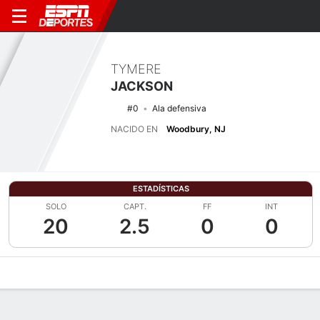
TYMERE
JACKSON
#0
Ala defensiva
NACIDO EN
Woodbury, NJ
ESTADÍSTICAS
SOLO
CAPT.
FF
INT
20
2.5
0
0
Perfil de Jugador
Noticias
Estadísticas
Bio
Splits
Resumen