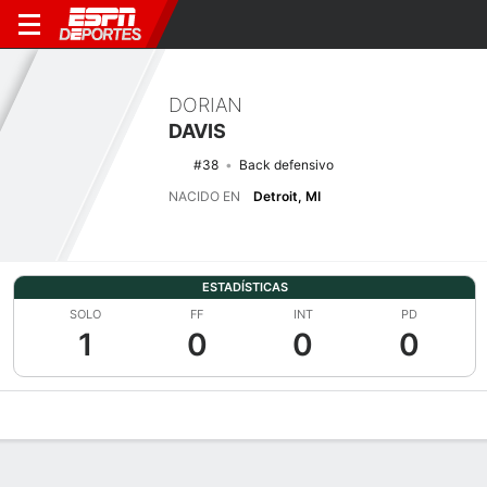
DORIAN
DAVIS
#38
Back defensivo
NACIDO EN
Detroit, MI
ESTADÍSTICAS
SOLO
FF
INT
PD
1
0
0
0
Perfil de Jugador
Noticias
Estadísticas
Bio
Splits
Resumen