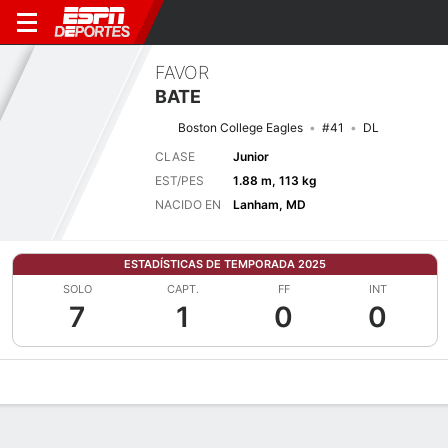
FAVOR
BATE
Boston College Eagles
#41
DL
CLASE
Junior
EST/PES
1.88 m, 113 kg
NACIDO EN
Lanham, MD
ESTADÍSTICAS DE TEMPORADA 2025
SOLO
CAPT.
FF
INT
7
1
0
0
Perfil de Jugador
Noticias
Estadísticas
Bio
Splits
Resumen