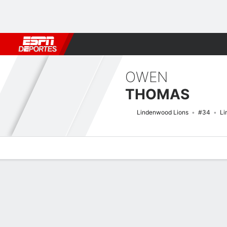
Fútbol
MLB
F. Americano
Básquetbol
WNBA
F1
Boxe
OWEN
THOMAS
Lindenwood Lions
#34
Li
Perfil de Jugador
Noticias
Estadísticas
Bio
Splits
Resumen