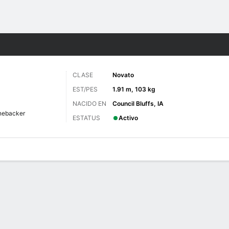
o
NCAAF
Más Deportes
CLASE
Novato
EST/PES
1.91 m, 103 kg
NACIDO EN
Council Bluffs, IA
nebacker
ESTATUS
Activo
 de Juegos