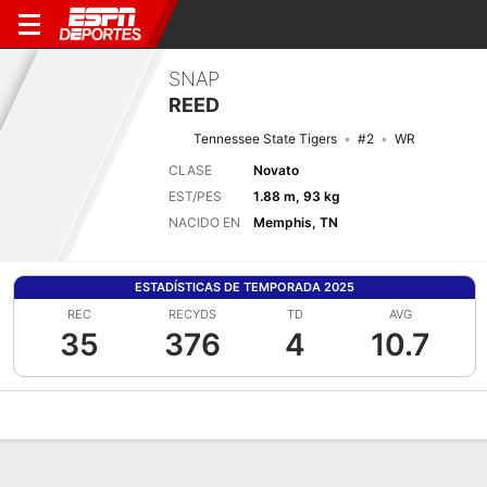
SNAP
REED
Tennessee State Tigers
#2
WR
CLASE
Novato
EST/PES
1.88 m, 93 kg
NACIDO EN
Memphis, TN
ESTADÍSTICAS DE TEMPORADA 2025
REC
RECYDS
TD
AVG
35
376
4
10.7
Perfil de Jugador
Noticias
Estadísticas
Bio
Splits
Resumen