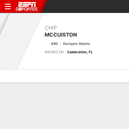
CHIP
MCCUISTON
#86
Receptor Abierto
NACIDO EN
Celebration, FL
Perfil de Jugador
Noticias
Estadísticas
Bio
Splits
Resumen
Últimas noticias
Ver Todo