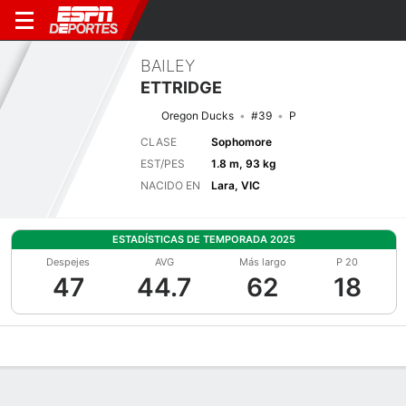
BAILEY
ETTRIDGE
Oregon Ducks
#39
P
CLASE
Sophomore
EST/PES
1.8 m, 93 kg
NACIDO EN
Lara, VIC
ESTADÍSTICAS DE TEMPORADA 2025
Despejes
AVG
Más largo
P 20
47
44.7
62
18
Perfil de Jugador
Noticias
Estadísticas
Bio
Splits
Resumen