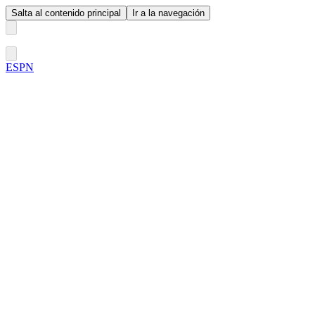
Salta al contenido principal
Ir a la navegación
ESPN
Fútbol
MLB
F. Americano
Básquetbol
WNBA
F1
Boxeo
NCAAF
Más Deportes