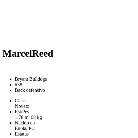
Marcel
Reed
Bryant Bulldogs
#38
Back defensivo
Clase
Novato
Est/Pes
1.78 m, 68 kg
Nacido en
Enola, PC
Estatus