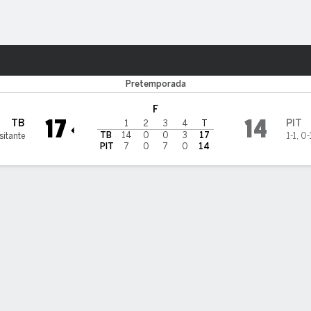
o
Más Deportes
Steelers
Pretemporada
F
17
14
TB
PIT
1
2
3
4
T
TB
14
0
0
3
17
sitante
1-1
,
0-
PIT
7
0
7
0
14