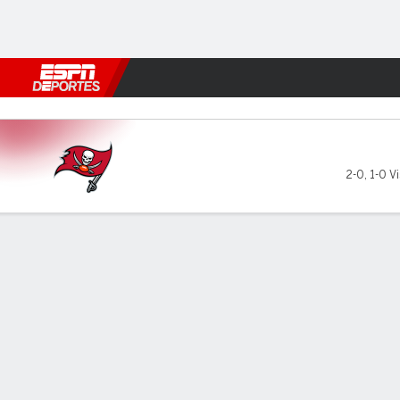
Fútbol
MLB
F. Americano
Básquetbol
WNBA
F1
Boxe
Tampa Bay Buccaneers en Pittsburgh 
2-0
,
1-0 Vi
Resumen
Ficha
Jugadas
Estadísticas de Equipo
No Story Available