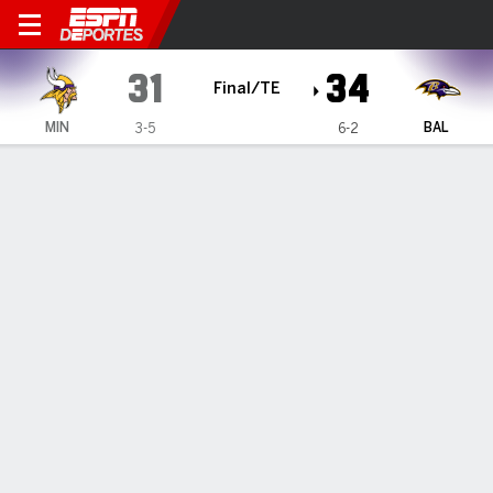
Minnesota Vikings en Balti
31
34
Final/TE
MIN
BAL
3-5
6-2
Resumen
Crónica
Ficha
Jugadas
Estadísticas de Equipo
ESTADÍSTICAS DE EQUIPO
1as. oportunidades
13
36
1eros Intentos por pase
6
15
1eros Intentos por Acarreo
6
17
1eros Intentos por Penalizaciones
1
4