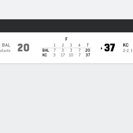
o
Más Deportes
City Chiefs
F
20
37
BAL
KC
1
2
3
4
T
BAL
7
3
3
7
20
sitante
2-2
,
1
KC
3
17
10
7
37
ÍSTICAS DE EQUIPO