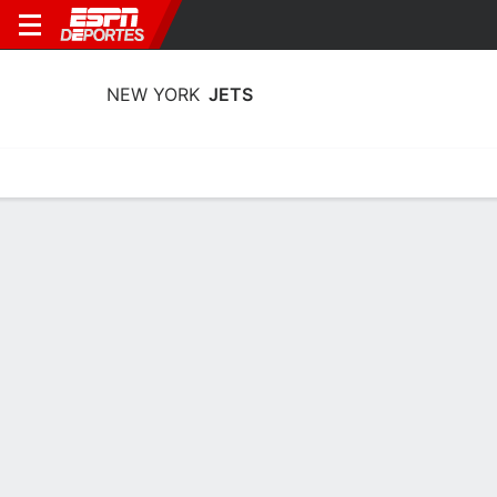
NEW YORK
JETS
Portada
Estadísticas
Calendario
Plantilla
Profundidad por Po
Calendario New York Jets 2026
Pretemporada
SEM
FECHA
OPONENTE
HORA
TV
ENTRADAS
1
Vie., 14/8
7:00 PM
5,702 tickets as low 
vs.
TB