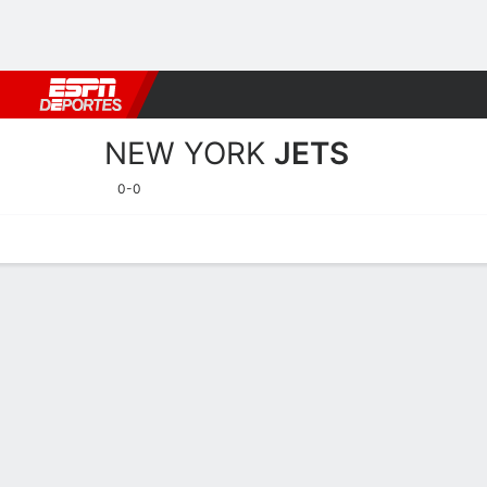
Fútbol
MLB
F. Americano
Básquetbol
WNBA
F1
Boxe
NEW YORK
JETS
0-0
Portada
Estadísticas
Calendario
Plantilla
Profundidad por Po
Estadísticas de Jugadores
Jugadores