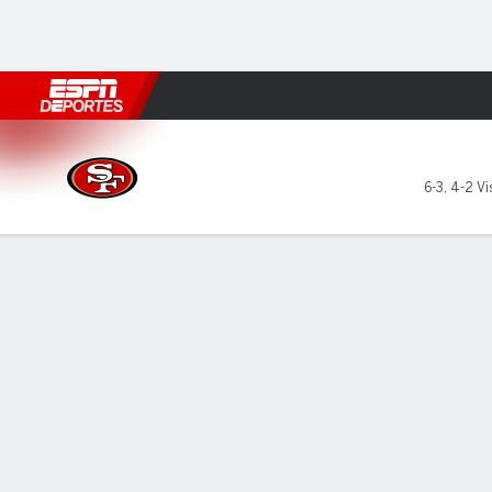
Fútbol
MLB
F. Americano
Básquetbol
WNBA
F1
Boxe
San Francisco 49ers en New
6-3
,
4-2 Vi
Resumen
Crónica
Ficha
Jugadas
Estadísticas de Equipo
San Francisco Pasando
C/INT
YDS
PROM
TD
I