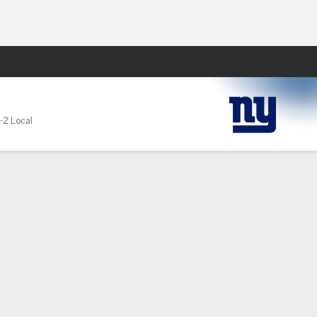
Watch
Juegos
-2 Local
YDS
PROM
TD
INT
CAPT
QBR
RTG