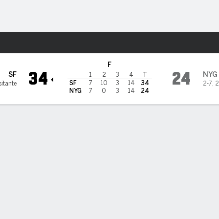
o
Más Deportes
 York Giants
F
34
24
SF
NYG
1
2
3
4
T
SF
7
10
3
14
34
sitante
2-7
,
2
NYG
7
0
3
14
24
New York Pasando
NT
CAPT
QBR
RTG
C/INT