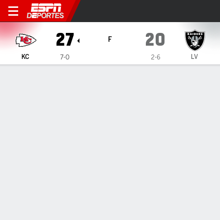
Kansas City Chiefs en Las V
27
20
F
KC
LV
7-0
2-6
Resumen
Ficha
Jugadas
Estadísticas de Equipo
1
2
3
4
T
KC
7
10
0
10
27
LV
7
3
3
7
20
JUGADAS