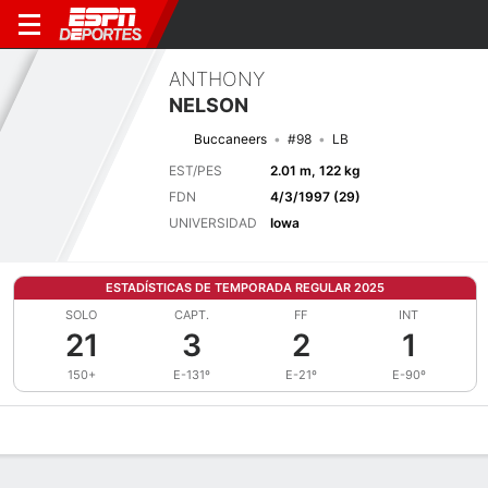
ANTHONY
NELSON
Buccaneers
#98
LB
EST/PES
2.01 m, 122 kg
FDN
4/3/1997 (29)
UNIVERSIDAD
Iowa
ESTADÍSTICAS DE TEMPORADA REGULAR 2025
SOLO
CAPT.
FF
INT
21
3
2
1
150+
E-131º
E-21º
E-90º
Perfil de Jugador
Noticias
Estadísticas
Bio
Splits
Resumen