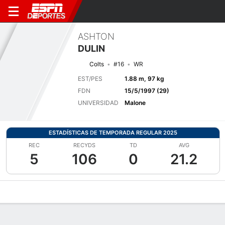
ASHTON
DULIN
Colts
#16
WR
EST/PES
1.88 m, 97 kg
FDN
15/5/1997 (29)
UNIVERSIDAD
Malone
ESTADÍSTICAS DE TEMPORADA REGULAR 2025
REC
RECYDS
TD
AVG
5
106
0
21.2
Perfil de Jugador
Noticias
Estadísticas
Bio
Splits
Resumen