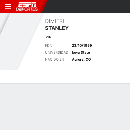
DIMITRI
STANLEY
WR
FDN
23/10/1999
UNIVERSIDAD
Iowa State
NACIDO EN
Aurora, CO
Perfil de Jugador
Noticias
Estadísticas
Bio
Splits
Resumen
Offense 2024
Ver Todo
RECIBIENDO
ESTADÍSTICAS
REC
TGT
RECYDS
AVG
TD
LARGO
FIRST
ATT
RYD