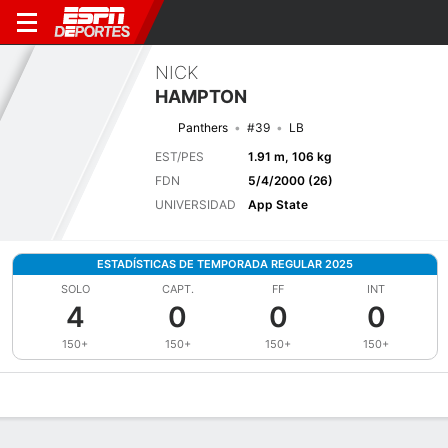
NICK
HAMPTON
Panthers
#39
LB
EST/PES
1.91 m, 106 kg
FDN
5/4/2000 (26)
UNIVERSIDAD
App State
ESTADÍSTICAS DE TEMPORADA REGULAR 2025
SOLO
CAPT.
FF
INT
4
0
0
0
150+
150+
150+
150+
Perfil de Jugador
Noticias
Estadísticas
Bio
Splits
Resumen