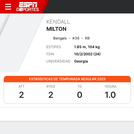
KENDALL
MILTON
Bengals
#36
RB
EST/PES
1.85 m, 104 kg
FDN
10/2/2002 (24)
UNIVERSIDAD
Georgia
ESTADÍSTICAS DE TEMPORADA REGULAR 2025
ATT
RYDS
TD
YDS/RA
2
2
0
1.0
Perfil de Jugador
Noticias
Estadísticas
Bio
Splits
Resumen