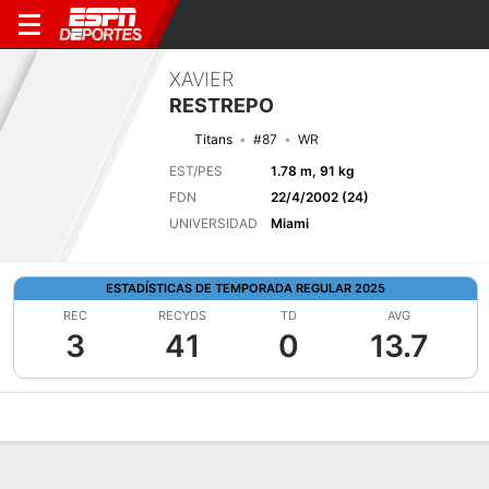
XAVIER
RESTREPO
Titans
#87
WR
EST/PES
1.78 m, 91 kg
FDN
22/4/2002 (24)
UNIVERSIDAD
Miami
ESTADÍSTICAS DE TEMPORADA REGULAR 2025
REC
RECYDS
TD
AVG
3
41
0
13.7
Perfil de Jugador
Noticias
Estadísticas
Bio
Splits
Resumen