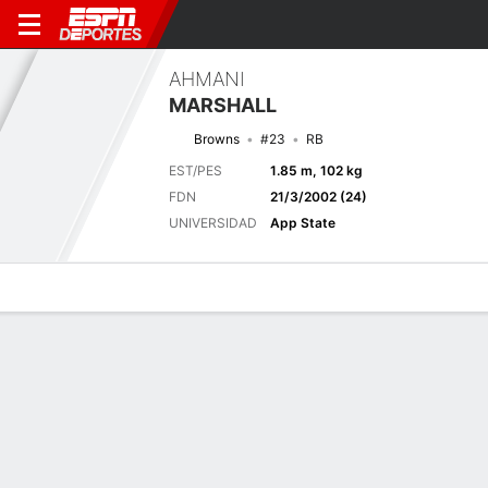
AHMANI
MARSHALL
Browns
#23
RB
EST/PES
1.85 m, 102 kg
FDN
21/3/2002 (24)
UNIVERSIDAD
App State
Perfil de Jugador
Noticias
Estadísticas
Bio
Splits
Resumen
Próximo juego
Splits completos
CLE
CHI
15/8
0-0
0-0